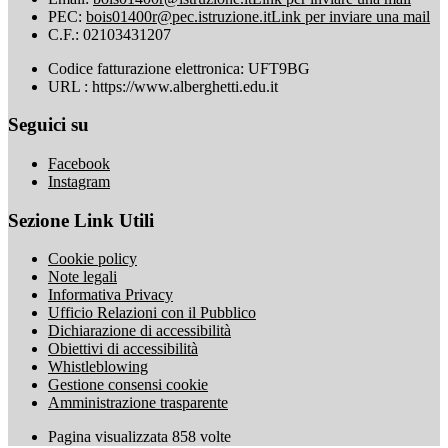
PEC:
bois01400r@pec.istruzione.it
Link per inviare una mail
C.F.: 02103431207
Codice fatturazione elettronica: UFT9BG
URL : https://www.alberghetti.edu.it
Seguici su
Facebook
Instagram
Sezione Link Utili
Cookie policy
Note legali
Informativa Privacy
Ufficio Relazioni con il Pubblico
Dichiarazione di accessibilità
Obiettivi di accessibilità
Whistleblowing
Gestione consensi cookie
Amministrazione trasparente
Pagina visualizzata
858
volte