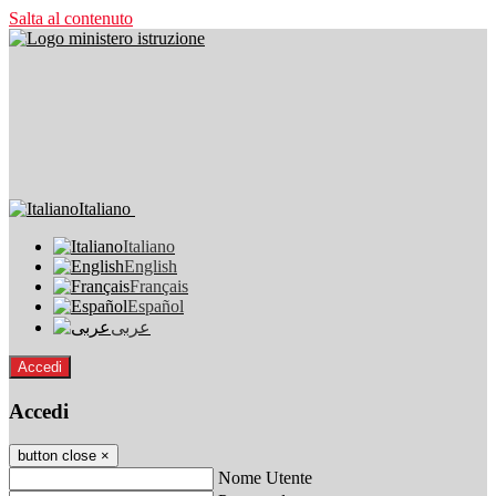
Salta al contenuto
Italiano
Italiano
English
Français
Español
عربى
Accedi
Accedi
button close
×
Nome Utente