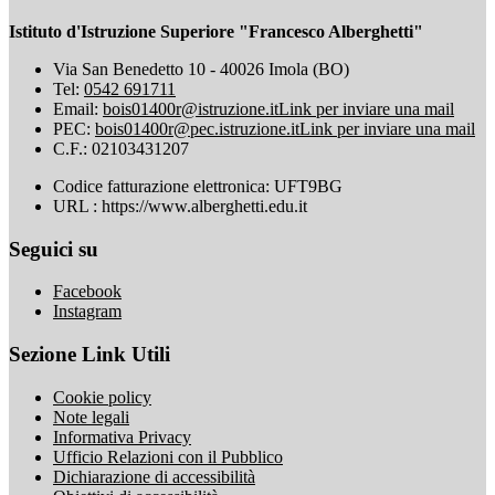
Istituto d'Istruzione Superiore "Francesco Alberghetti"
Via San Benedetto 10 - 40026 Imola (BO)
Tel:
0542 691711
Email:
bois01400r@istruzione.it
Link per inviare una mail
PEC:
bois01400r@pec.istruzione.it
Link per inviare una mail
C.F.: 02103431207
Codice fatturazione elettronica: UFT9BG
URL : https://www.alberghetti.edu.it
Seguici su
Facebook
Instagram
Sezione Link Utili
Cookie policy
Note legali
Informativa Privacy
Ufficio Relazioni con il Pubblico
Dichiarazione di accessibilità