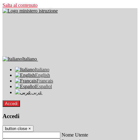
Salta al contenuto
Italiano
Italiano
English
Français
Español
عربى
Accedi
Accedi
button close
×
Nome Utente