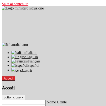
Salta al contenuto
Italiano
Italiano
English
Français
Español
عربى
Accedi
Accedi
button close
×
Nome Utente