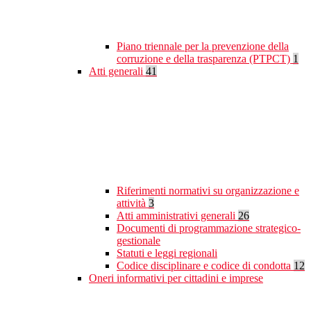
Piano triennale per la prevenzione della
corruzione e della trasparenza (PTPCT)
1
Atti generali
41
Riferimenti normativi su organizzazione e
attività
3
Atti amministrativi generali
26
Documenti di programmazione strategico-
gestionale
Statuti e leggi regionali
Codice disciplinare e codice di condotta
12
Oneri informativi per cittadini e imprese