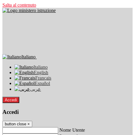
Salta al contenuto
Italiano
Italiano
English
Français
Español
عربى
Accedi
Accedi
button close
×
Nome Utente