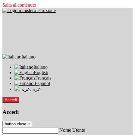
Salta al contenuto
Italiano
Italiano
English
Français
Español
عربى
Accedi
Accedi
button close
×
Nome Utente