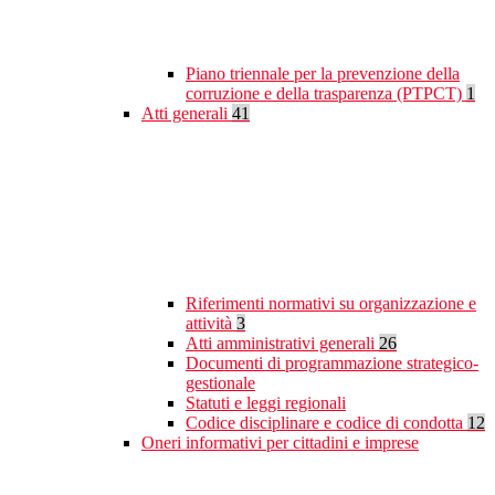
Piano triennale per la prevenzione della
corruzione e della trasparenza (PTPCT)
1
Atti generali
41
Riferimenti normativi su organizzazione e
attività
3
Atti amministrativi generali
26
Documenti di programmazione strategico-
gestionale
Statuti e leggi regionali
Codice disciplinare e codice di condotta
12
Oneri informativi per cittadini e imprese