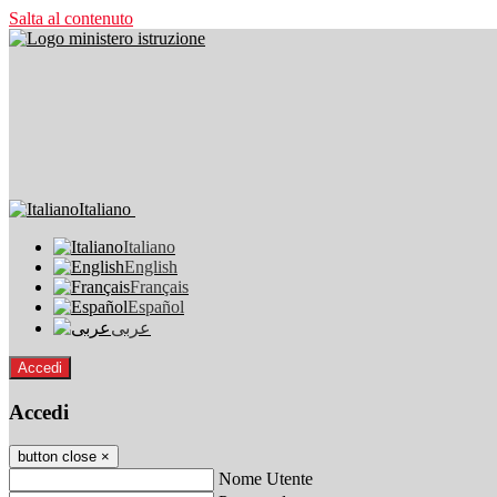
Salta al contenuto
Italiano
Italiano
English
Français
Español
عربى
Accedi
Accedi
button close
×
Nome Utente