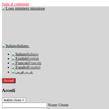
Salta al contenuto
Italiano
Italiano
English
Français
Español
عربى
Accedi
Accedi
button close
×
Nome Utente